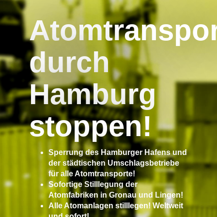
Atomtranspor
durch
Hamburg
stoppen!
Sperrung des Hamburger Hafens und
der städtischen Umschlagsbetriebe
für alle Atomtransporte!
Sofortige Stilllegung der
Atomfabriken in Gronau und Lingen!
Alle Atomanlagen stilllegen! Weltweit
und sofort!