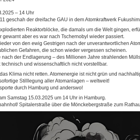
.2025 – 14 Uhr
11 geschah der dreifache GAU in dem Atomkraftwerk Fukushim
explodierten Reaktorblöcke, die damals um die Welt gingen, erf
r gewarnt aber es war nach Tschernobyl wieder passiert.
eder von den ewig Gestrigen nach der unverantwortlichen Atomk
ublichen Gefahren, die schon wieder vergessen scheinen.
nach der Endlagerung – des Millionen Jahre strahlenden Mülls – 
 technisch und wissenschaftlich nicht vorstellbar.
das Klima nicht retten. Atomenergie ist nicht grün und nachhalti
sofortige Stilllegung aller Atomanlagen – weltweit!
sporte durch Hamburg und anderswo!
am Samstag 15.03.2025 um 14 Uhr in Hamburg.
bahnhof/ Spitalerstraße über die Mönckebergstraße zum Rathau