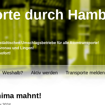
rte durch Ham
tädtischen Umschlagsbetriebe für alle Atomtransporte!
 Gronau und Lingen!
sofort!
Weshalb?
Aktiv werden
Transporte melden
ima mahnt!
r 2024