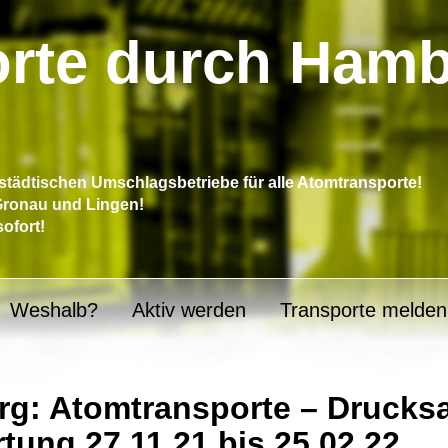
rte durch Ham
tädtischen Umschlagsbetriebe für alle Atomtransporte!
 Gronau und Lingen!
sofort!
Weshalb?
Aktiv werden
Transporte melden
g: Atomtransporte – Drucksa
tung 27.11.21 bis 25.02.22