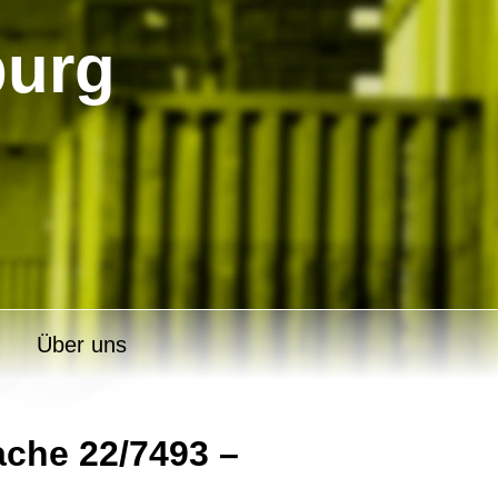
burg
Über uns
che 22/7493 –