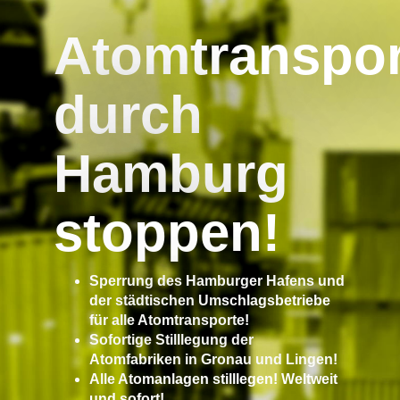
Atomtranspor
durch
Hamburg
stoppen!
Sperrung des Hamburger Hafens und
der städtischen Umschlagsbetriebe
für alle Atomtransporte!
Sofortige Stilllegung der
Atomfabriken in Gronau und Lingen!
Alle Atomanlagen stilllegen! Weltweit
und sofort!