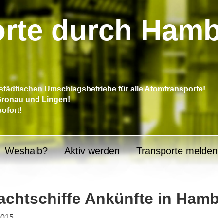
rte durch Ham
tädtischen Umschlagsbetriebe für alle Atomtransporte!
 Gronau und Lingen!
sofort!
Weshalb?
Aktiv werden
Transporte melden
achtschiffe Ankünfte in Ham
2015