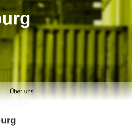
burg
Über uns
burg