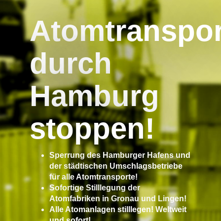
Atomtranspor
durch
Hamburg
stoppen!
Sperrung des Hamburger Hafens und
der städtischen Umschlagsbetriebe
für alle Atomtransporte!
Sofortige Stilllegung der
Atomfabriken in Gronau und Lingen!
Alle Atomanlagen stilllegen! Weltweit
und sofort!