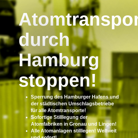
Atomtranspor
durch
Hamburg
stoppen!
Sperrung des Hamburger Hafens und
der städtischen Umschlagsbetriebe
für alle Atomtransporte!
Sofortige Stilllegung der
Atomfabriken in Gronau und Lingen!
Alle Atomanlagen stilllegen! Weltweit
und sofort!