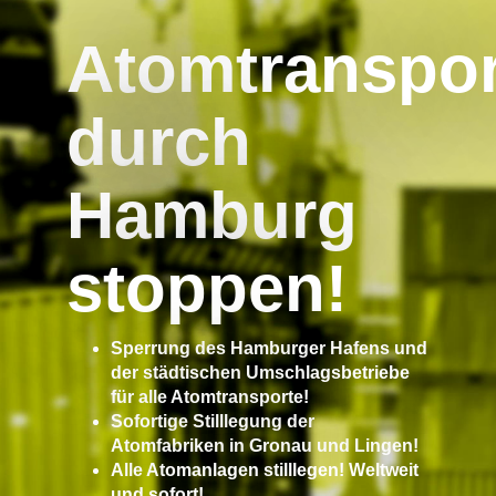
Atomtranspor
durch
Hamburg
stoppen!
Sperrung des Hamburger Hafens und
der städtischen Umschlagsbetriebe
für alle Atomtransporte!
Sofortige Stilllegung der
Atomfabriken in Gronau und Lingen!
Alle Atomanlagen stilllegen! Weltweit
und sofort!