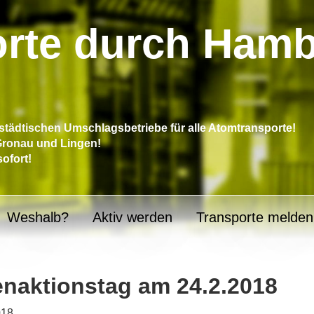
rte durch Ham
tädtischen Umschlagsbetriebe für alle Atomtransporte!
 Gronau und Lingen!
sofort!
Weshalb?
Aktiv werden
Transporte melden
enaktionstag am 24.2.2018
018