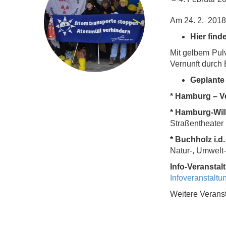
Am 24. 2. 2018 
Hier find
Mit gelbem Pul
Vernunft durch 
Geplante
* Hamburg – V
* Hamburg-Wi
Straßentheater 
* Buchholz i.d
Natur-, Umwelt-
Info-Veransta
Infoveranstalt
Weitere Veranst