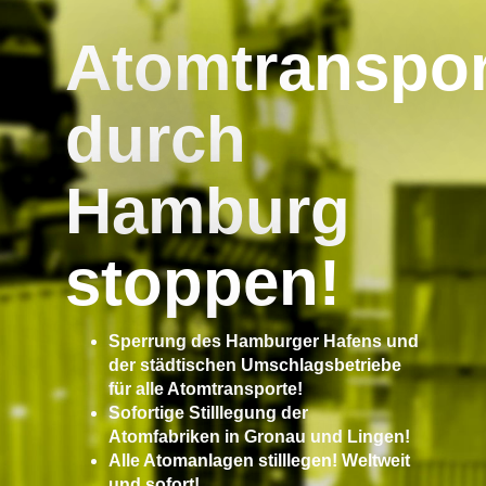
Atomtranspor
durch
Hamburg
stoppen!
Sperrung des Hamburger Hafens und
der städtischen Umschlagsbetriebe
für alle Atomtransporte!
Sofortige Stilllegung der
Atomfabriken in Gronau und Lingen!
Alle Atomanlagen stilllegen! Weltweit
und sofort!