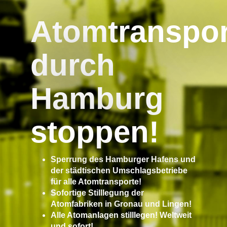
Atomtranspor
durch
Hamburg
stoppen!
Sperrung des Hamburger Hafens und
der städtischen Umschlagsbetriebe
für alle Atomtransporte!
Sofortige Stilllegung der
Atomfabriken in Gronau und Lingen!
Alle Atomanlagen stilllegen! Weltweit
und sofort!