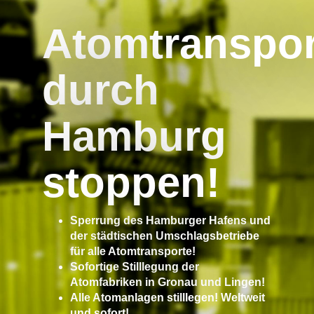
Atomtranspor
durch
Hamburg
stoppen!
Sperrung des Hamburger Hafens und
der städtischen Umschlagsbetriebe
für alle Atomtransporte!
Sofortige Stilllegung der
Atomfabriken in Gronau und Lingen!
Alle Atomanlagen stilllegen! Weltweit
und sofort!